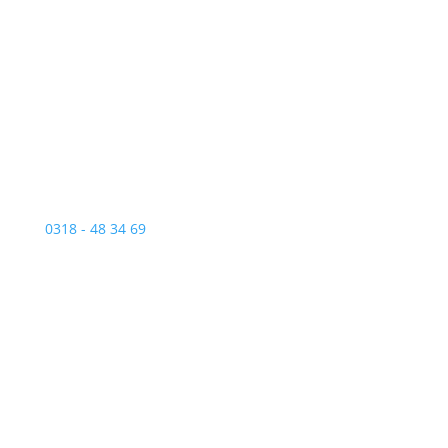
Contact
0318 - 48 34 69
Bezoekadres
Matendijk 9
6733 JD, Wekerom
Nederland
Email
info@vc-mn.nl