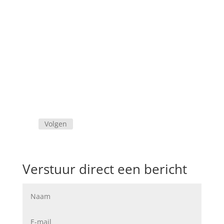
Openingstijden
Ma:
08:00
18:00
Di:
08:00
18:00
Wo:
08:00
18:00
Do:
08:00
18:00
Vr:
08:00
18:00
Zat:
08:00
12:00
Zon:
Gesloten
Volgen
Verstuur direct een bericht