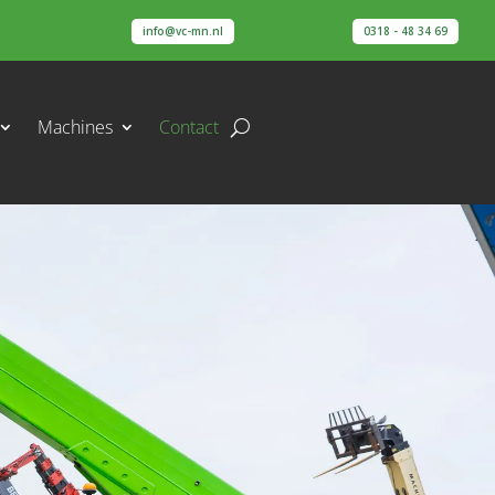
info@vc-mn.nl
0318 - 48 34 69
Machines
Contact