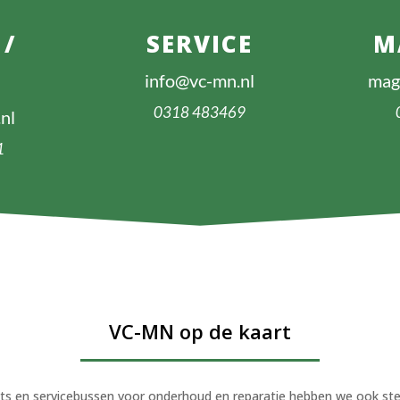
 /
SERVICE
M
info@vc-mn.nl
mag
0318 483469
nl
1
VC-MN op de kaart
s en servicebussen voor onderhoud en reparatie hebben we ook ste