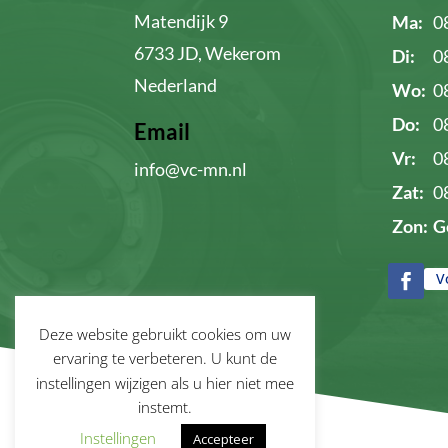
Matendijk 9
Ma:
0
6733 JD, Wekerom
Di:
0
Nederland
Wo:
0
Do:
0
Email
Vr:
0
info@vc-mn.nl
Zat:
0
Zon:
G
V
Deze website gebruikt cookies om uw
ervaring te verbeteren. U kunt de
instellingen wijzigen als u hier niet mee
instemt.
Instellingen
Accepteer