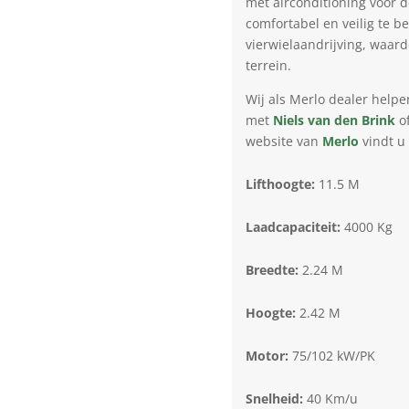
met airconditioning voor 
comfortabel en veilig te be
vierwielaandrijving, waard
terrein.
Wij als Merlo dealer helpe
met
Niels van den Brink
o
website van
Merlo
vindt u
Lifthoogte:
11.5 M
Laadcapaciteit:
4000 Kg
Breedte:
2.24 M
Hoogte:
2.42 M
Motor:
75/102 kW/PK
Snelheid:
40 Km/u