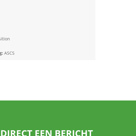
ition
g:
ASCS
DIRECT EEN BERICHT