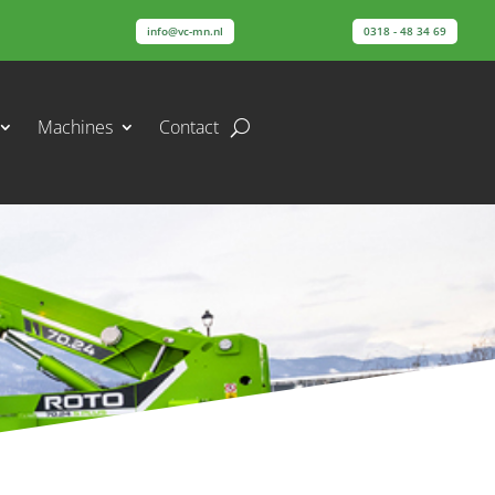
info@vc-mn.nl
0318 - 48 34 69
Machines
Contact