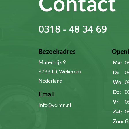
Contact
0318 - 48 34 69
Bezoekadres
Openi
Matendijk 9
Ma:
0
6733 JD, Wekerom
Di:
0
Nederland
Wo:
0
Do:
0
Email
Vr:
0
info@vc-mn.nl
Zat:
0
Zon:
G